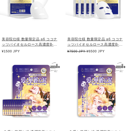
美容院仕様 数量限定品 a6 ココナ
美容院仕様 数量限定品 a6 ココナ
ッツバイオセルロース高濃度B-
ッツバイオセルロース高濃度B-
MSCマスク 内容量 25ml /枚
MSCマスク 内容量 25ml /枚（ 5枚
通
¥1500 JPY
通
¥7500 JPY
¥6500 JPY
入り ）
常
常
価
価
格
格