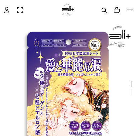
グ
CART
イ
ン