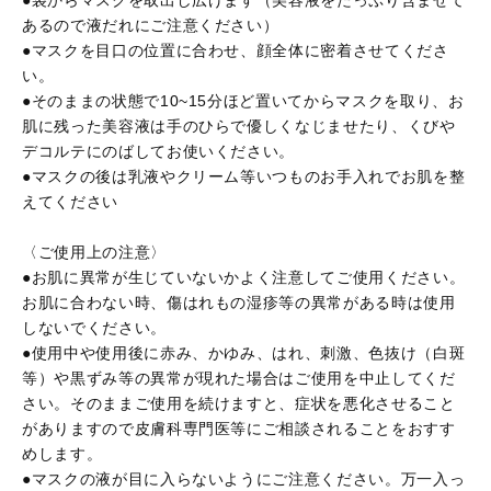
●袋からマスクを取出し広げます（美容液をたっぷり含ませて
あるので液だれにご注意ください）
●マスクを目口の位置に合わせ、顔全体に密着させてくださ
い。
●そのままの状態で10~15分ほど置いてからマスクを取り、お
肌に残った美容液は手のひらで優しくなじませたり、くびや
デコルテにのばしてお使いください。
●マスクの後は乳液やクリーム等いつものお手入れでお肌を整
えてください
〈ご使用上の注意〉
●お肌に異常が生じていないかよく注意してご使用ください。
お肌に合わない時、傷はれもの湿疹等の異常がある時は使用
しないでください。
●使用中や使用後に赤み、かゆみ、はれ、刺激、色抜け（白斑
等）や黒ずみ等の異常が現れた場合はご使用を中止してくだ
さい。そのままご使用を続けますと、症状を悪化させること
がありますので皮膚科専門医等にご相談されることをおすす
めします。
●マスクの液が目に入らないようにご注意ください。万一入っ