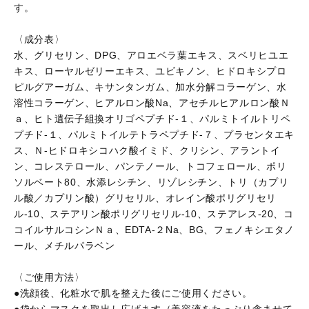
す。
〈成分表〉
水、グリセリン、DPG、アロエベラ葉エキス、スベリヒユエ
キス、ローヤルゼリーエキス、ユビキノン、ヒドロキシプロ
ピルグアーガム、キサンタンガム、加水分解コラーゲン、水
溶性コラーゲン、ヒアルロン酸Na、アセチルヒアルロン酸Ｎ
ａ、ヒト遺伝子組換オリゴペプチド-１、パルミトイルトリペ
プチド-１、パルミトイルテトラペプチド-７、プラセンタエキ
ス、Ｎ-ヒドロキシコハク酸イミド、クリシン、アラントイ
ン、コレステロール、パンテノール、トコフェロール、ポリ
ソルベート80、水添レシチン、リゾレシチン、トリ（カプリ
ル酸／カプリン酸）グリセリル、オレイン酸ポリグリセリ
ル-10、ステアリン酸ポリグリセリル-10、ステアレス-20、コ
コイルサルコシンＮａ、EDTA-２Na、BG、フェノキシエタノ
ール、メチルパラベン
〈ご使用方法〉
●洗顔後、化粧水で肌を整えた後にご使用ください。