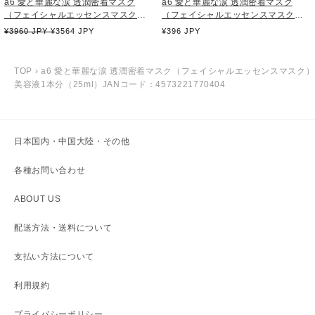
a6 愛と華麗な涙 透潤密着マスク
a6 愛と華麗な涙 透潤密着マスク
（フェイシャルエッセンスマスク）
（フェイシャルエッセンスマスク）
美容液1本分（25ml）×10枚（JAN
美容液1本分（25ml）JANコード：
通
¥3960 JPY
¥3564 JPY
通
¥396 JPY
コード：4573221770404）
4573221770404
常
常
価
価
格
格
TOP
›
a6 愛と華麗な涙 透潤密着マスク（フェイシャルエッセンスマスク）
美容液1本分（25ml）JANコード：4573221770404
日本国内・中国大陸・その他
各種お問い合わせ
ABOUT US
配送方法・送料について
支払い方法について
利用規約
プライバシーポリシー