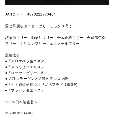
格
JANコード：4573221770404
愛と華麗な涙！さっぱり、しっかり潤う
鉱物油フリー、動物油フリー、合成香料フリー、合成着色剤
フリー、シリコンフリー、エタノールフリー
主要成分：
●「アロエベラ葉エキス」
●「スベリヒユエキス」
●「ローヤルゼリーエキス」
● ２種コラーゲンと２種ヒアルロン酸
●「ヒト遺伝子組換オリゴペプチド-1(EGF)」
●「プラセンタエキス」
100％日本製密着シート
愛と華麗な秘密１