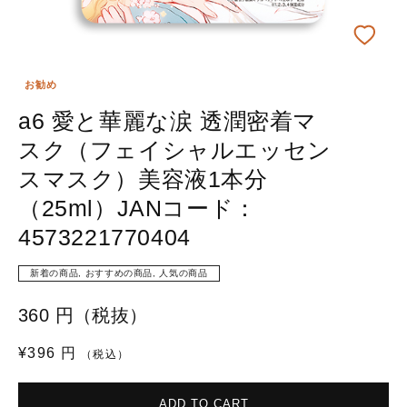
お勧め
a6 愛と華麗な涙 透潤密着マ
スク（フェイシャルエッセン
スマスク）美容液1本分
（25ml）JANコード：
4573221770404
新着の商品, おすすめの商品, 人気の商品
360 円（税抜）
通
¥396 円
（税込）
常
価
ADD TO CART