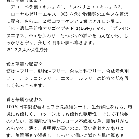
「アロエベラ葉エキス」※1、「スベリヒユエキス」※2、
「ローヤルゼリーエキス」※3 を含む数種類のエキスを贅沢
に配合。さらに、２種コラーゲンと２種ヒアルロン酸に、
「ヒト遺伝子組換オリゴペプチド-1(EGF)」※4、「プラセン
タエキス」※5 を加わり、たっぷりの潤いを与えながら、し
っかりと守り、美しく明るい肌へ導きます。
※1,2,3,4,5保湿成分
愛と華麗な秘密２
鉱物油フリー、動物油フリー、合成香料フリー、合成着色剤
フリー、シリコンフリー、エタノールフリーの処方で肌を優
しく包みこみます。
愛と華麗な秘密３
100％日本製密着キュプラ長繊維シート、生分解性をもち、環
境にも優しく、コットンよりも優れた吸収性、そして不純物
の少ない、高機能な再生セルロース不織布な為、肌触りがな
めらかで、薄く、透明度が高いのに、高い密着力がありま
す。角質層まで浸透し、しっとり潤いに満ちた肌に導きま